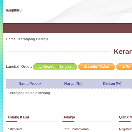
langitbiru
Home
/ Keranjang Belanja
Keran
Langkah Order:
1. Keranjang Belanja
2. Login / Daftar
3. Pe
Nama Produk
Harga (Rp)
Diskon (%)
Keranjang belanja kosong
Tentang Kami
Belanja
Quick 
Testimonial
Cara Pembayaran
Registra